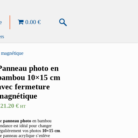
e
0.00 €
rs
 magnétique
Panneau photo en
bambou 10×15 cm
avec fermeture
magnétique
121.20
€
HT
e
panneau photo
en bambou
endance est idéal pour changer
égulièrement vos photos
10×15 cm
.
e panneau acrylique s’enlève