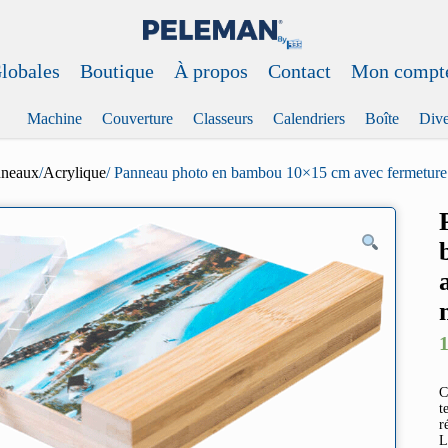
Globales
Boutique
À propos
Contact
Mon compt
Machine
Couverture
Classeurs
Calendriers
Boîte
Dive
nneaux
/
Acrylique
/ Panneau photo en bambou 10×15 cm avec fermeture
C
t
r
L