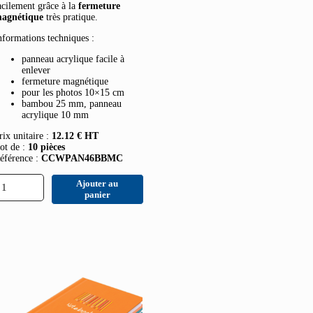
acilement grâce à la
fermeture
agnétique
très pratique.
nformations techniques :
panneau acrylique facile à
enlever
fermeture magnétique
pour les photos 10×15 cm
bambou 25 mm, panneau
acrylique 10 mm
rix unitaire :
12.12 € HT
ot de :
10 pièces
éférence :
CCWPAN46BBMC
uantité
Ajouter au
e
panier
anneau
hoto
n
ambou
0x15
m
vec
ermeture
agnétique