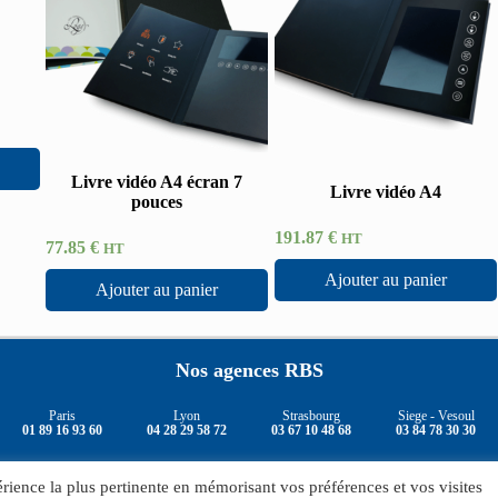
Livre vidéo A4 écran 7
Livre vidéo A4
pouces
191.87
€
HT
77.85
€
HT
Ajouter au panier
Ajouter au panier
Nos agences RBS
Paris
Lyon
Strasbourg
Siege - Vesoul
01 89 16 93 60
04 28 29 58 72
03 67 10 48 68
03 84 78 30 30
érience la plus pertinente en mémorisant vos préférences et vos visites
© 2026 -
RBS - France
, Tous droits réservés.