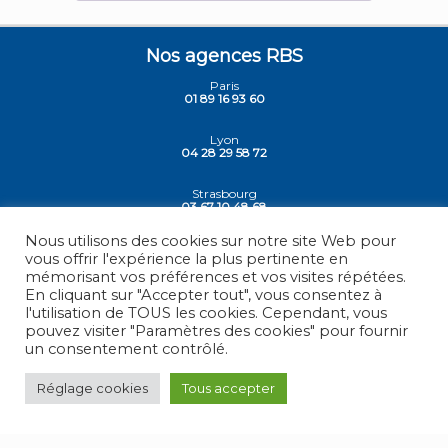
Nos agences RBS
Paris
01 89 16 93 60
Lyon
04 28 29 58 72
Strasbourg
03 67 10 48 68
Nous utilisons des cookies sur notre site Web pour
Siege - Vesoul
vous offrir l'expérience la plus pertinente en
03 84 78 30 30
mémorisant vos préférences et vos visites répétées.
En cliquant sur "Accepter tout", vous consentez à
l'utilisation de TOUS les cookies. Cependant, vous
pouvez visiter "Paramètres des cookies" pour fournir
un consentement contrôlé.
© 2026 -
RBS - France
, Tous droits réservés.
Mentions légales
Réglage cookies
Tous accepter