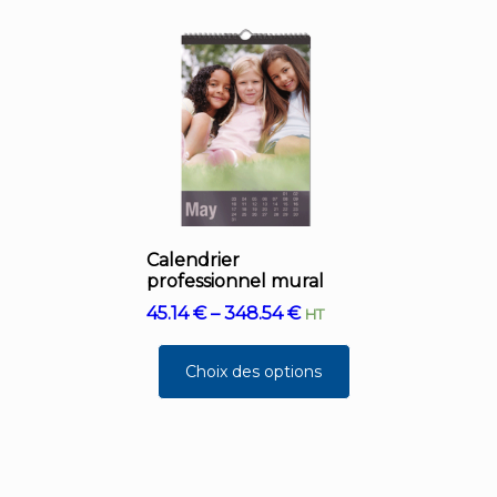
Calendrier
professionnel mural
45.14
€
–
348.54
€
HT
Choix des options