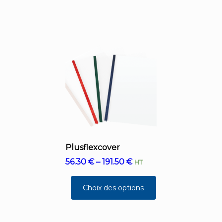
Plusflexcover
56.30
€
–
191.50
€
HT
Choix des options