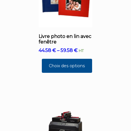
Livre photo en lin avec
fenêtre
44.58
€
–
59.58
€
HT
Choix des options