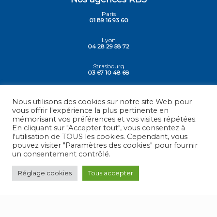
Paris
01 89 16 93 60
Lyon
04 28 29 58 72
Strasbourg
03 67 10 48 68
Siege - Vesoul
03 84 78 30 30
Nous utilisons des cookies sur notre site Web pour
vous offrir l'expérience la plus pertinente en
mémorisant vos préférences et vos visites répétées.
En cliquant sur "Accepter tout", vous consentez à
l'utilisation de TOUS les cookies. Cependant, vous
© 2026 -
RBS - France
, Tous droits réservés.
pouvez visiter "Paramètres des cookies" pour fournir
un consentement contrôlé.
Mentions légales
Réglage cookies
Tous accepter