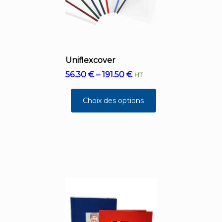
Uniflexcover
56.30
€
–
191.50
€
HT
Choix des options