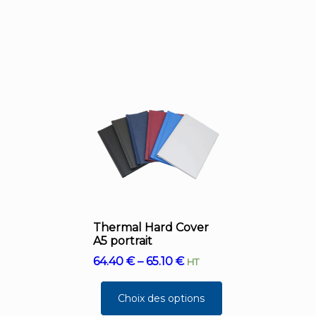
Thermal Hard Cover
A5 portrait
64.40
€
–
65.10
€
HT
Choix des options