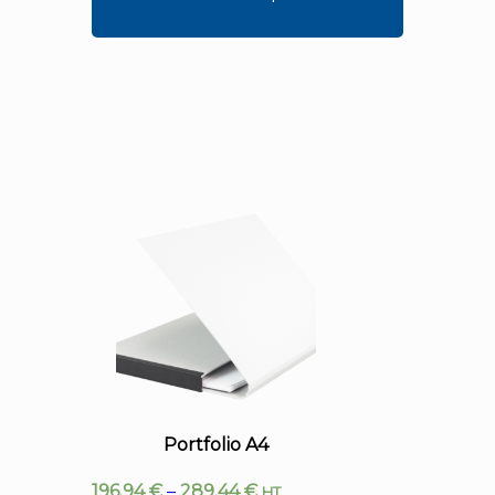
Portfolio A4
196.94
€
–
289.44
€
HT