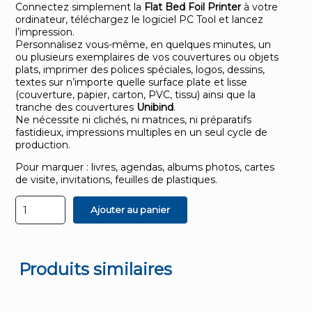
Connectez simplement la
Flat Bed Foil Printer
à votre
ordinateur, téléchargez le logiciel PC Tool et lancez
l’impression.
Personnalisez vous-même, en quelques minutes, un
ou plusieurs exemplaires de vos couvertures ou objets
plats, imprimer des polices spéciales, logos, dessins,
textes sur n’importe quelle surface plate et lisse
(couverture, papier, carton, PVC, tissu) ainsi que la
tranche des couvertures
Unibind
.
Ne nécessite ni clichés, ni matrices, ni préparatifs
fastidieux, impressions multiples en un seul cycle de
production.
Pour marquer : livres, agendas, albums photos, cartes
de visite, invitations, feuilles de plastiques.
quantité
Ajouter au panier
de
Flat
Bed
Foil
Printer
Produits similaires