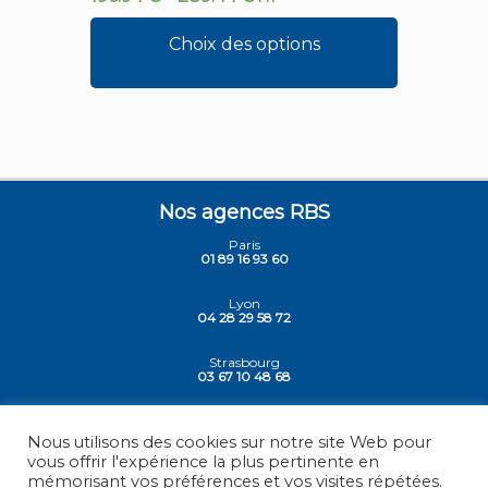
Choix des options
Nos agences RBS
Paris
01 89 16 93 60
Lyon
04 28 29 58 72
Strasbourg
03 67 10 48 68
Siege - Vesoul
03 84 78 30 30
Nous utilisons des cookies sur notre site Web pour
vous offrir l'expérience la plus pertinente en
mémorisant vos préférences et vos visites répétées.