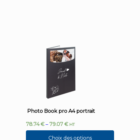
Photo Book pro A4 portrait
78.74
€
–
79.07
€
HT
Choix des options