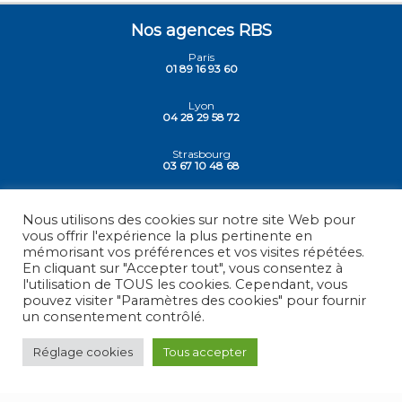
Nos agences RBS
Paris
01 89 16 93 60
Lyon
04 28 29 58 72
Strasbourg
03 67 10 48 68
Siege - Vesoul
03 84 78 30 30
Nous utilisons des cookies sur notre site Web pour
vous offrir l'expérience la plus pertinente en
mémorisant vos préférences et vos visites répétées.
En cliquant sur "Accepter tout", vous consentez à
l'utilisation de TOUS les cookies. Cependant, vous
© 2026 -
RBS - France
, Tous droits réservés.
pouvez visiter "Paramètres des cookies" pour fournir
un consentement contrôlé.
Mentions légales
Réglage cookies
Tous accepter