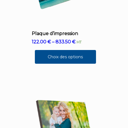
Plaque d’impression
122.00
€
–
833.50
€
HT
Choix des options