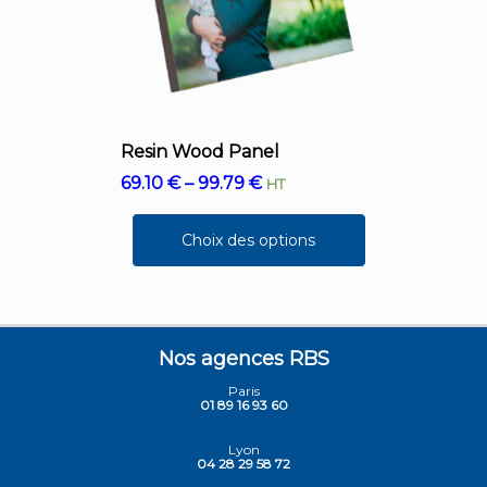
Resin Wood Panel
69.10
€
–
99.79
€
HT
Choix des options
Nos agences RBS
Paris
01 89 16 93 60
Lyon
04 28 29 58 72