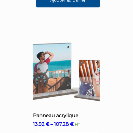
Ajouter au panier
Panneau acrylique
13.92
€
–
107.28
€
HT