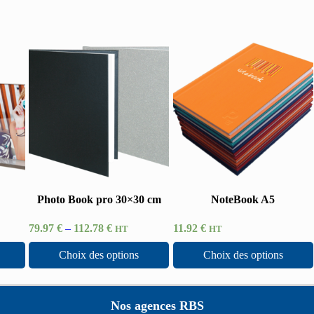
Photo Book pro 30×30 cm
NoteBook A5
79.97
€
–
112.78
€
11.92
€
HT
HT
Choix des options
Choix des options
Nos agences RBS