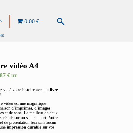
e
0.00 €
rs
re vidéo A4
.87
€
HT
 vie à votre histoire avec un
livre
!
re vidéo est une magnifique
naison d’
imprimés
, d’
images
es
et de
sons
. Le meilleur de deux
 réunis sur un seul support. Votre
el de présentation fera sans aucun
 une
impression
durable
sur vos
.