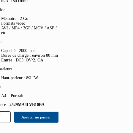
max. 180 cd/m2
ire
Mémoire : 2 Go
Formats vidéo :
AVI / MP4 / 3GP / MOV / ASF /
etc.
ie
Capacité : 2000 mah
Durée de charge : environ 80 min
Entrée : DC5. OV/2. OA
arleurs
Haut-parleur : 8Ω “W
t
A4 – Portrait
ence :
2529MA4LVB10BA
ité
Ajouter au panier
o