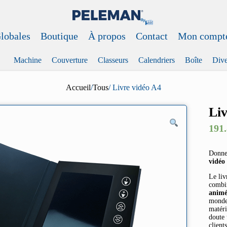
Globales
Boutique
À propos
Contact
Mon compt
Machine
Couverture
Classeurs
Calendriers
Boîte
Dive
Accueil
/
Tous
/ Livre vidéo A4
Liv
191
Donnez
vidéo
Le liv
combi
animé
mondes
matéri
doute
clients