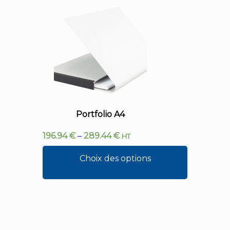
Portfolio A4
196.94
€
–
289.44
€
HT
Choix des options