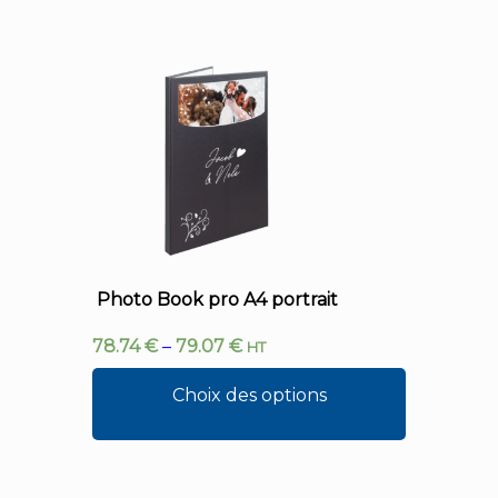
Photo Book pro A4 portrait
78.74
€
–
79.07
€
HT
Choix des options