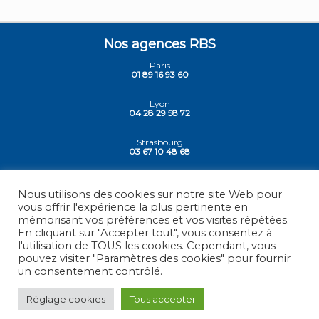
Nos agences RBS
Paris
01 89 16 93 60
Lyon
04 28 29 58 72
Strasbourg
03 67 10 48 68
Siege - Vesoul
03 84 78 30 30
Nous utilisons des cookies sur notre site Web pour
vous offrir l'expérience la plus pertinente en
mémorisant vos préférences et vos visites répétées.
En cliquant sur "Accepter tout", vous consentez à
l'utilisation de TOUS les cookies. Cependant, vous
© 2026 -
RBS - France
, Tous droits réservés.
pouvez visiter "Paramètres des cookies" pour fournir
un consentement contrôlé.
Mentions légales
Réglage cookies
Tous accepter