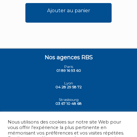
Ajouter au panier
Nos agences RBS
Paris
01 89 16 93 60
Lyon
04 28 29 58 72
Strasbourg
03 67 10 48 68
Siege - Vesoul
03 84 78 30 30
Nous utilisons des cookies sur notre site Web pour
vous offrir l'expérience la plus pertinente en
mémorisant vos préférences et vos visites répétées.