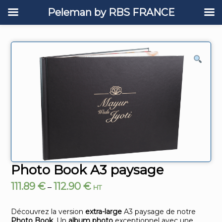
Peleman by RBS FRANCE
Photo Book A3 paysage
111.89
€
112.90
€
–
HT
Découvrez la version
extra-large
A3 paysage de notre
Photo Book
. Un
album photo
exceptionnel avec une