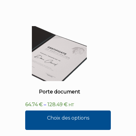
Porte document
64.74
€
–
128.49
€
HT
Choix des options