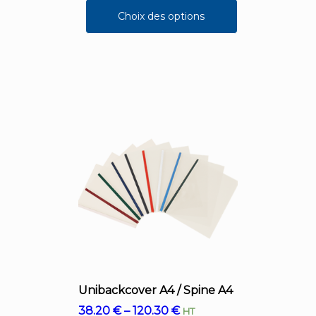
Choix des options
Unibackcover A4 / Spine A4
38.20
€
–
120.30
€
HT