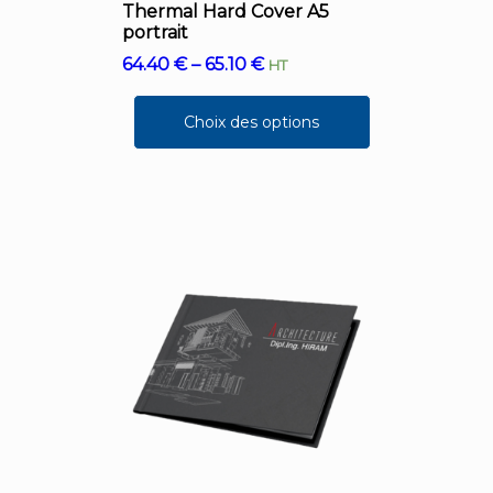
Thermal Hard Cover A5
portrait
64.40
€
–
65.10
€
HT
Choix des options