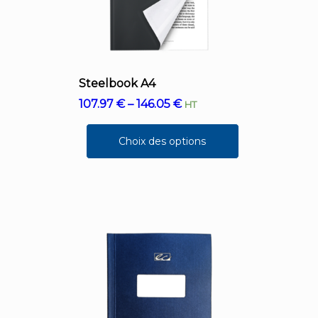
Steelbook A4
107.97
€
–
146.05
€
HT
Choix des options