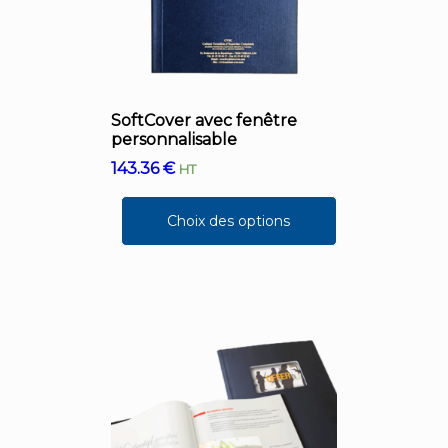
SoftCover avec fenêtre
personnalisable
143.36
€
HT
Choix des options