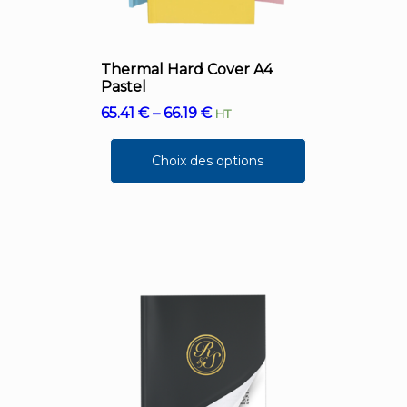
Thermal Hard Cover A4
Pastel
65.41
€
–
66.19
€
HT
Choix des options