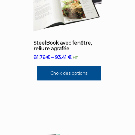
SteelBook avec fenêtre,
reliure agrafée
81.76
€
–
93.41
€
HT
Choix des options