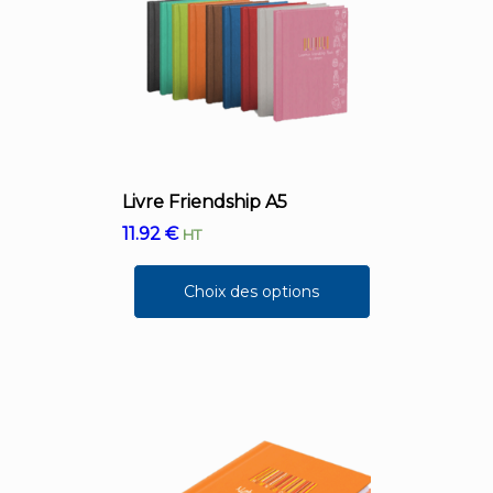
Livre Friendship A5
11.92
€
HT
Choix des options