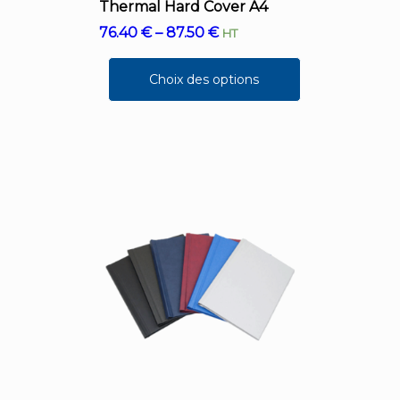
Thermal Hard Cover A4
76.40
€
–
87.50
€
HT
Choix des options