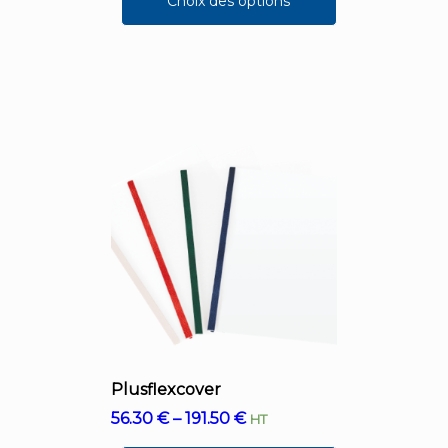
Choix des options
Plusflexcover
56.30
€
–
191.50
€
HT