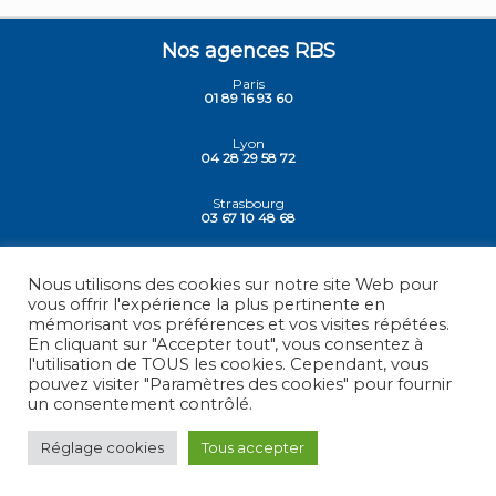
Nos agences RBS
Paris
01 89 16 93 60
Lyon
04 28 29 58 72
Strasbourg
03 67 10 48 68
Siege - Vesoul
03 84 78 30 30
Nous utilisons des cookies sur notre site Web pour
vous offrir l'expérience la plus pertinente en
mémorisant vos préférences et vos visites répétées.
En cliquant sur "Accepter tout", vous consentez à
l'utilisation de TOUS les cookies. Cependant, vous
© 2026 -
RBS - France
, Tous droits réservés.
pouvez visiter "Paramètres des cookies" pour fournir
un consentement contrôlé.
Mentions légales
Réglage cookies
Tous accepter