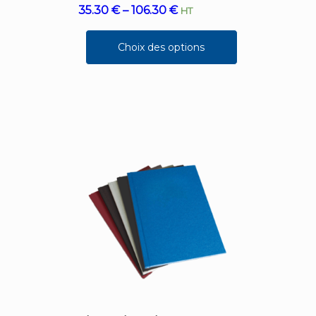
35.30
€
–
106.30
€
HT
Choix des options