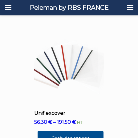
Peleman by RBS FRANCE
Uniflexcover
56.30
€
–
191.50
€
HT