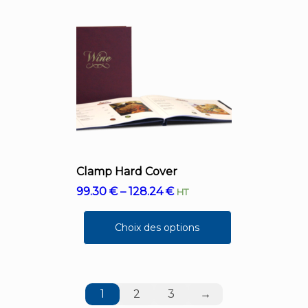
Clamp Hard Cover
99.30
€
–
128.24
€
HT
Choix des options
1
2
3
→