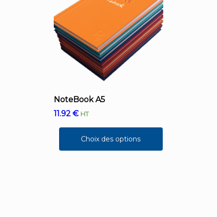
NoteBook A5
11.92
€
HT
Choix des options