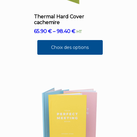
Thermal Hard Cover
cachemire
65.90
€
–
98.40
€
HT
Choix des options