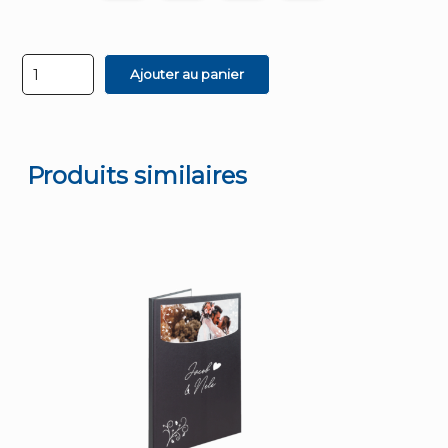
quantité
Ajouter au panier
de
Unibackcover
A5
/
Spine
A5
Produits similaires