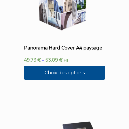
Panorama Hard Cover A4 paysage
49.73
€
–
53.09
€
HT
Choix des options