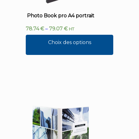
Photo Book pro A4 portrait
78.74
€
–
79.07
€
HT
Choix des options