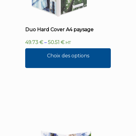
Duo Hard Cover A4 paysage
49.73
€
–
50.51
€
HT
Choix des options