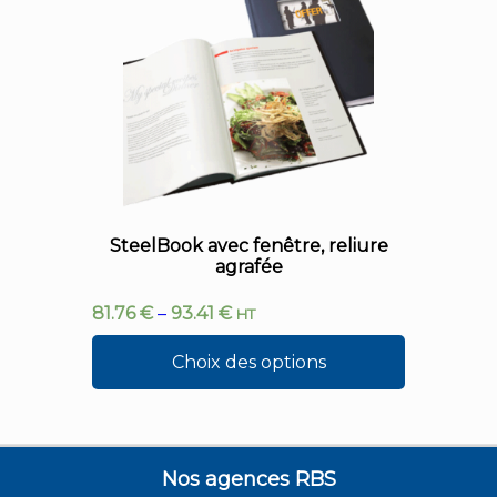
SteelBook avec fenêtre, reliure
agrafée
81.76
€
–
93.41
€
HT
Choix des options
Nos agences RBS