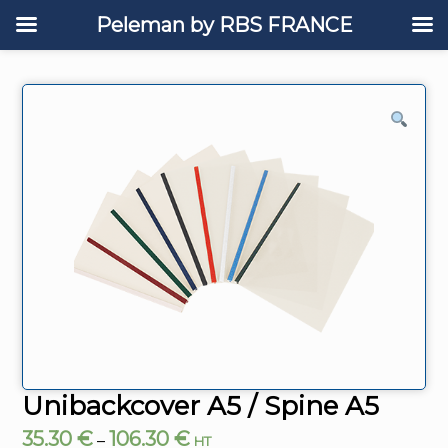
Peleman by RBS FRANCE
Unibackcover A5 / Spine A5
35.30
€
106.30
€
–
HT