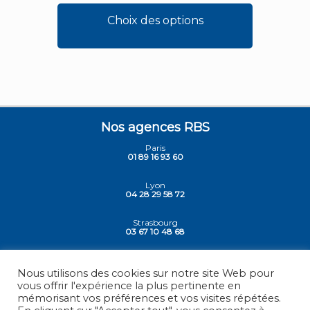
Choix des options
Nos agences RBS
Paris
01 89 16 93 60
Lyon
04 28 29 58 72
Strasbourg
03 67 10 48 68
Siege - Vesoul
03 84 78 30 30
Nous utilisons des cookies sur notre site Web pour
vous offrir l'expérience la plus pertinente en
mémorisant vos préférences et vos visites répétées.