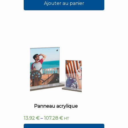
Ajouter au panier
Panneau acrylique
13.92
€
–
107.28
€
HT