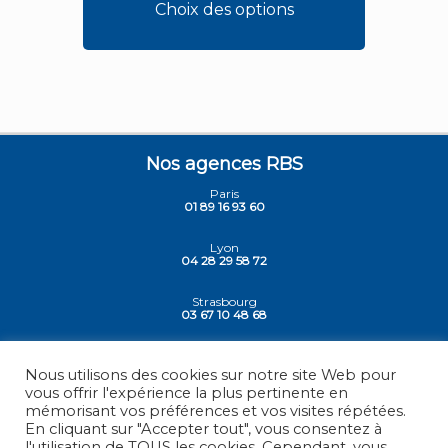
Choix des options
Nos agences RBS
Paris
01 89 16 93 60
Lyon
04 28 29 58 72
Strasbourg
03 67 10 48 68
Siege - Vesoul
03 84 78 30 30
Nous utilisons des cookies sur notre site Web pour
vous offrir l'expérience la plus pertinente en
mémorisant vos préférences et vos visites répétées.
En cliquant sur "Accepter tout", vous consentez à
l'utilisation de TOUS les cookies. Cependant, vous