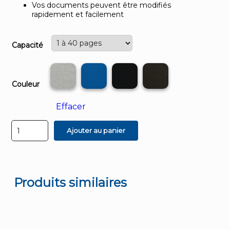
Vos documents peuvent être modifiés
rapidement et facilement
Capacité
Couleur
Effacer
quantité
Ajouter au panier
de
Thermal
Hard
Cover
A4
portrait
Produits similaires
avec
fenêtre