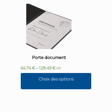
Porte document
64.74
€
–
128.49
€
HT
Choix des options