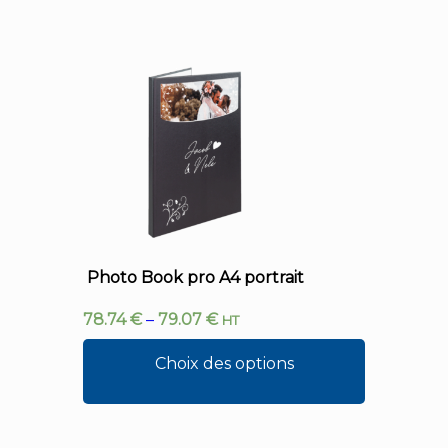
Photo Book pro A4 portrait
78.74
€
–
79.07
€
HT
Choix des options