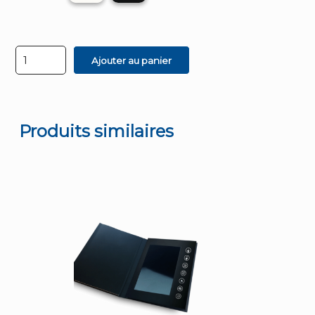
quantité
Ajouter au panier
de
Duo
Hard
Cover
A4
paysage
Produits similaires