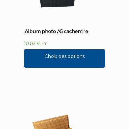
Album photo A5 cachemire
10.02
€
HT
Choix des options