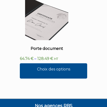
Porte document
64.74
€
–
128.49
€
HT
Choix des options
Nos agences RBS