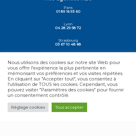
Paris
01 89 16 93 60
Lyon
04 28 29 58 72
Strasbourg
03 67 10 48 68
Siege - Vesoul
03 84 78 30 30
Nous utilisons des cookies sur notre site Web pour
vous offrir l'expérience la plus pertinente en
mémorisant vos préférences et vos visites répétées.
En cliquant sur "Accepter tout", vous consentez à
l'utilisation de TOUS les cookies. Cependant, vous
© 2026 -
RBS - France
, Tous droits réservés.
pouvez visiter "Paramètres des cookies" pour fournir
un consentement contrôlé.
Mentions légales
Réglage cookies
Tous accepter